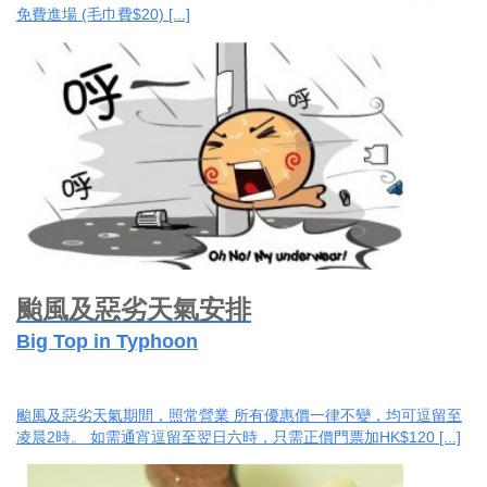
免費進場 (毛巾費$20) [...]
颱風及惡劣天氣安排
Big Top in Typhoon
颱風及惡劣天氣期間，照常營業 所有優惠價一律不變，均可逗留至
凌晨2時。 如需通宵逗留至翌日六時，只需正價門票加HK$120 [...]